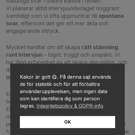
Naturliga svar – bättre känsla i filmen
Vi planerar alltid intervjuunderlaget noggrant
samtidigt som vi ofta uppmuntrar till
spontana
svar
, eftersom det ger ett mer äkta och
engagerande intryck.
Mycket handlar om att skapa
rätt stämning
runt intervjun
– lugnt, tryggt och avspänt. Vi
har lång erfarenhet av att skapa den miljön, och
delar gärna med oss av
tips till den som
Kakor är gott 😋. På denna sajt används
intervjuar
.
de för statistik och för att förbättra
användarupplevelsen, men ingen data
Extra material – B-klipp som förstärker
som kan identifiera dig som person
berättelsen
lagras.
Integritetspolicy & GDPR-info
Efter intervjun filmar vi ofta
B-klipp
– alltså
miljöbilder och situationer kopplade till
OK
personen eller verksamheten. Det kan vara allt
från arbetsmoment till naturliga miljöer – filmade