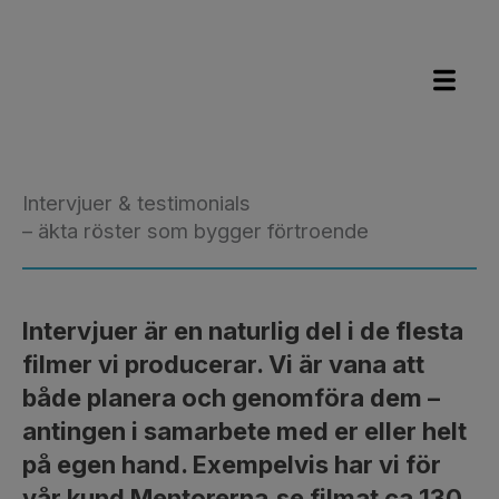
Hoppa
till
innehåll
Intervjuer & testimonials
– äkta röster som bygger förtroende
Intervjuer är en naturlig del i de flesta
filmer vi producerar. Vi är vana att
både planera och genomföra dem –
antingen i samarbete med er eller helt
på egen hand. Exempelvis har vi för
vår kund Mentorerna.se filmat ca 130