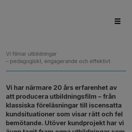
Hoppa
till
innehåll
Vi filmar utbildningar
– pedagogiskt, engagerande och effektivt
Vi har närmare 20 års erfarenhet av
att producera utbildningsfilm – från
klassiska föreläsningar till iscensatta
kundsituationer som visar rätt och fel
bemötande. Utöver kundprojekt har vi
även tagit fram egna utbildningar som