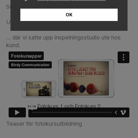
Scen från utbildning i ungdomskultur
OK
Utbildning i dysfagi med PPT + talare …
… där vi satte upp inspelningsstudio ute hos
kund.
Teaser för fotokursutbildning